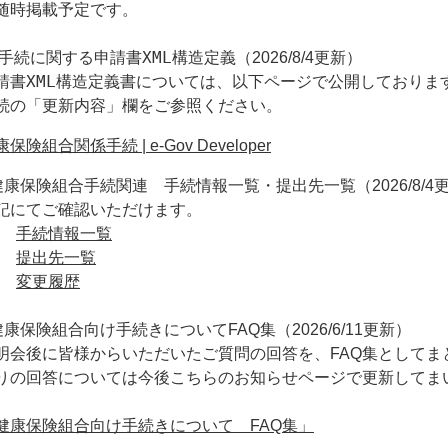
随時掲載予定です。
手続に関する申請書XML構造定義（
更新）
2026/8/4
請書XML構造定義書については、以下ページで公開しておりま
続の「更新内容」欄をご参照ください。
保険組合関係手続 | e-Gov Developer
健康保険組合手続関連 手続情報一覧・提出先一覧（2026/8/4
記にてご確認いただけます。
•
手続情報一覧
•
提出先一覧
•
変更履歴
健康保険組合向け手続きについてFAQ集（2026/6/11更新）
明会後に皆様からいただいたご質問の回答を、FAQ集として
りの回答については今後こちらのお知らせページで更新してま
健康保険組合向け手続きについて FAQ集」