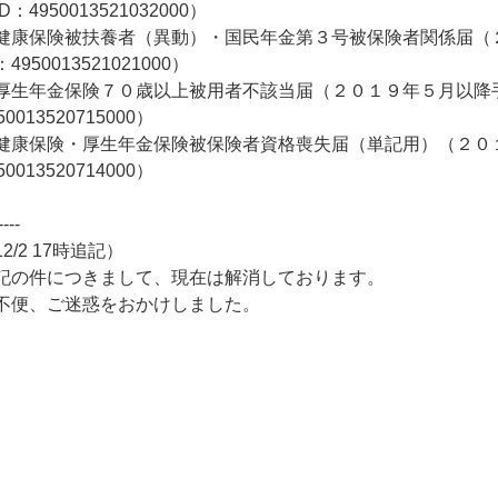
D：4950013521032000）
康保険被扶養者（異動）・国民年金第３号被保険者関係届（
：4950013521021000）
生年金保険７０歳以上被用者不該当届（２０１９年５月以降手
50013520715000）
康保険・厚生年金保険被保険者資格喪失届（単記用）（２０１
50013520714000）
----
12/2 17時追記）
記の件につきまして、現在は解消しております。
不便、ご迷惑をおかけしました。