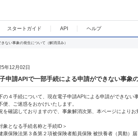
スタートガイド
API
ヘルプ
ができない事象の発生について（解消済み）
25年12月02日
子申請APIで一部手続による申請ができない事象
下の４手続について、現在電子申請APIによる申請ができない
不便、ご迷惑をおかけいたします。
況を確認しておりますので、事象解消次第、本ページによりお
対象となる手続名称と手続ID＞
康保険法第３条第２項被保険者船員保険 被扶養者（異動）届