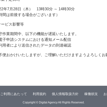
022年7月28日（木） 13時30分 ～ 14時30分
時間は前後する場合がございます）
サービス影響等
守作業期間中、以下の機能が遅延いたします。
電子申請システムにおける通知メール配信
利用者により送信されたデータの到達確認
不便おかけいたしますが、ご理解いただけますようよろしくお
ご利用にあたって
利用規約
個人情報取扱方針
稼働状況
お
Copyright © Digital Agency All Rights Reserved.