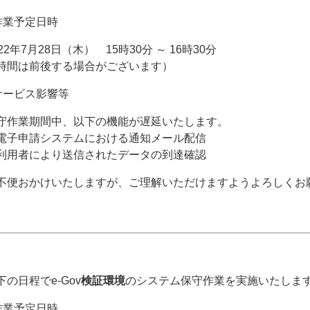
作業予定日時
022年7月28日（木） 15時30分 ～ 16時30分
時間は前後する場合がございます）
サービス影響等
守作業期間中、以下の機能が遅延いたします。
電子申請システムにおける通知メール配信
利用者により送信されたデータの到達確認
不便おかけいたしますが、ご理解いただけますようよろしくお
下の日程でe-Gov
検証環境
のシステム保守作業を実施いたします。
作業予定日時