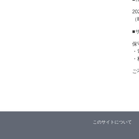
2
（
■
保
・
・
ご
このサイトについて