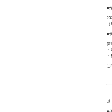
■
2
（
■
保
・
・
ご
以
■